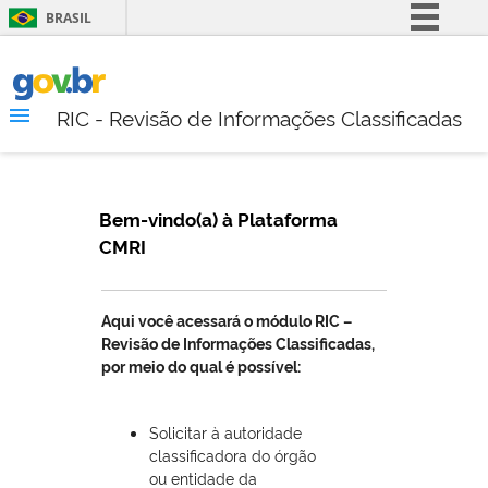
BRASIL
Simplifique!
Comunica BR
RIC - Revisão de Informações Classificadas
Participe
Acesso à informação
Legislação
Bem-vindo(a) à Plataforma
Canais
CMRI
Aqui você acessará o módulo RIC –
Revisão de Informações Classificadas,
por meio do qual é possível:
Solicitar à autoridade
classificadora do órgão
ou entidade da